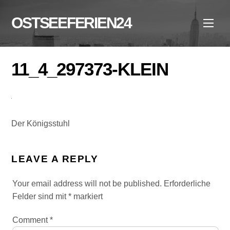
Skip
to
OSTSEEFERIEN24
Men
content
11_4_297373-KLEIN
Der Königsstuhl
LEAVE A REPLY
Your email address will not be published.
Erforderliche
Felder sind mit
*
markiert
Comment
*