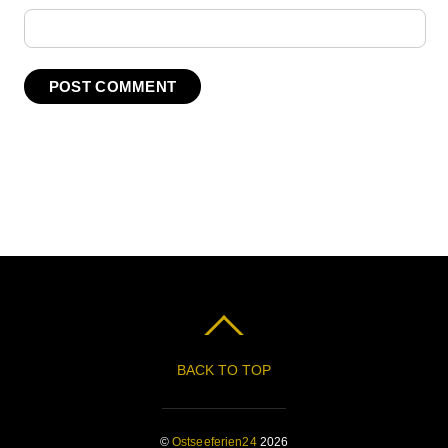
BACK TO TOP
©
Ostseeferien24
2026