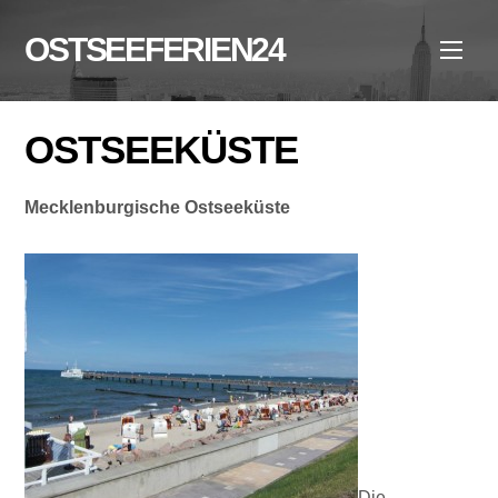
Skip
to
OSTSEEFERIEN24
Men
content
OSTSEEKÜSTE
Mecklenburgische Ostseeküste
Die