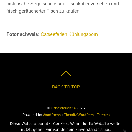
historische Segelschiffe und Fischkutter zu sehen und
frisch geräucherter Fisch zu kaufen.
Fotonachweis:
Ostseeferien Kühlungsborn
BACK TO TOP
©
Ostseeferien24
2026
Powered by
WordPress
•
Themify WordPress Themes
Diese Website benutzt Cookies. Wenn du die Website weiter
nutzt, gehen wir von deinem Einverständnis aus.