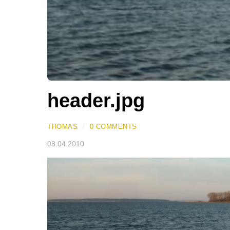
header.jpg
THOMAS
/
0 COMMENTS
08.04.2010