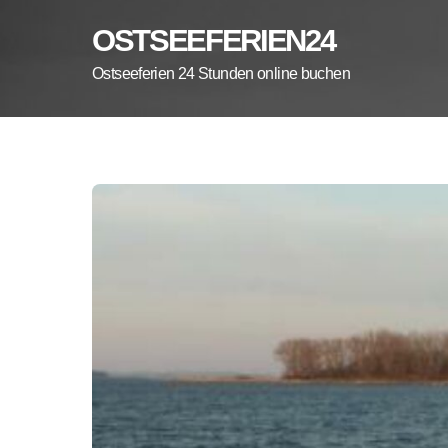
Skip
OSTSEEFERIEN24
to
content
Ostseeferien 24 Stunden online buchen