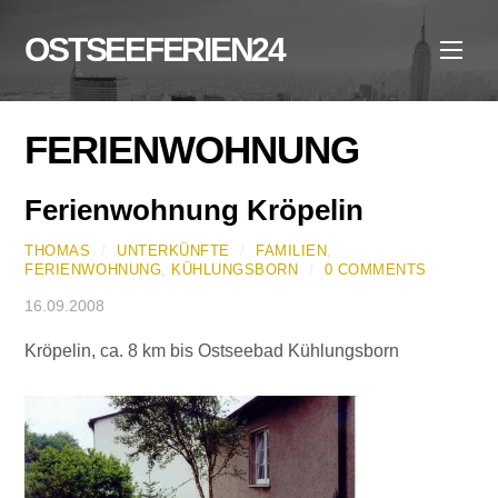
Skip
to
OSTSEEFERIEN24
Men
content
FERIENWOHNUNG
Ferienwohnung Kröpelin
THOMAS
/
UNTERKÜNFTE
/
FAMILIEN
,
FERIENWOHNUNG
,
KÜHLUNGSBORN
/
0 COMMENTS
16.09.2008
Kröpelin, ca. 8 km bis Ostseebad Kühlungsborn