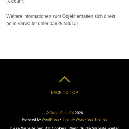
(Gebühr).
Weitere Informationen zum Objekt erhalten sich direkt
beim Verwalter unter 038292/8613!
BACK TO TOP
©
Ostseeferien24
2026
Powered by
WordPress
•
Themify WordPress Themes
Diese Website benutzt Cookies. Wenn du die Website weiter